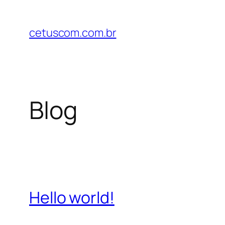
Pular
para
cetuscom.com.br
o
conteúdo
Blog
Hello world!